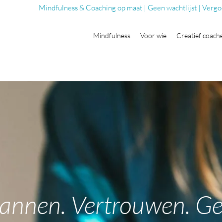
Mindfulness & Coaching op maat | Geen wachtlijst | Vergo
Mindfulness
Voor wie
Creatief coach
annen. Vertrouwen. Ge