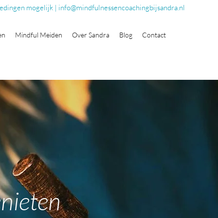
edingen mogelijk | i
nfo@mindfulnessencoachingbijsandra.nl
en
Mindful Meiden
Over Sandra
Blog
Contact
nieten