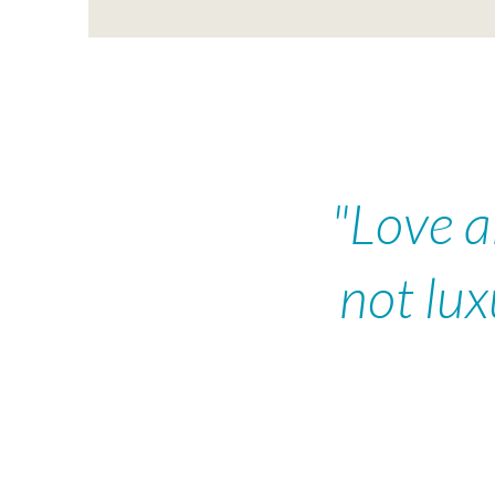
"Love a
not lu