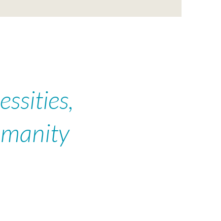
ssities,
umanity