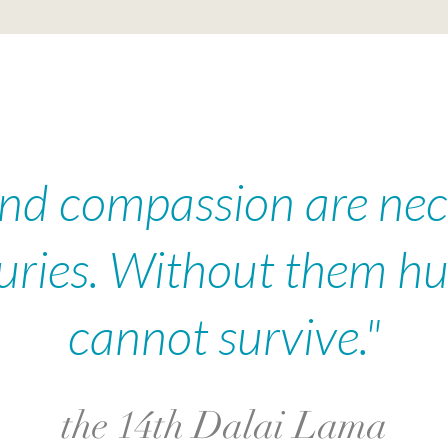
nd compassion are nece
xuries. Without them h
cannot survive."
the 14th Dalai Lama